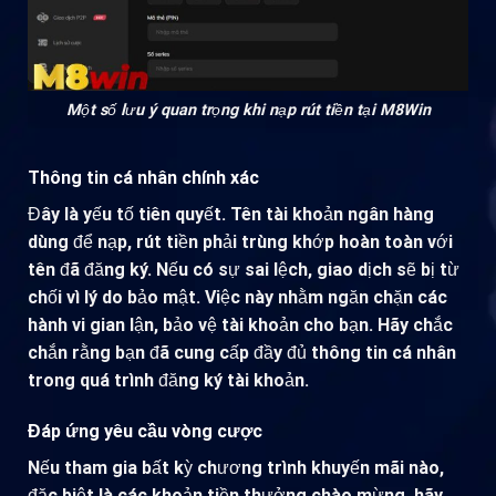
Một số lưu ý quan trọng khi nạp rút tiền tại M8Win
Thông tin cá nhân chính xác
Đây là yếu tố tiên quyết. Tên tài khoản ngân hàng
dùng để nạp, rút tiền phải trùng khớp hoàn toàn với
tên đã đăng ký. Nếu có sự sai lệch, giao dịch sẽ bị từ
chối vì lý do bảo mật. Việc này nhằm ngăn chặn các
hành vi gian lận, bảo vệ tài khoản cho bạn. Hãy chắc
chắn rằng bạn đã cung cấp đầy đủ thông tin cá nhân
trong quá trình đăng ký tài khoản.
Đáp ứng yêu cầu vòng cược
Nếu tham gia bất kỳ chương trình khuyến mãi nào,
đặc biệt là các khoản tiền thưởng chào mừng, hãy