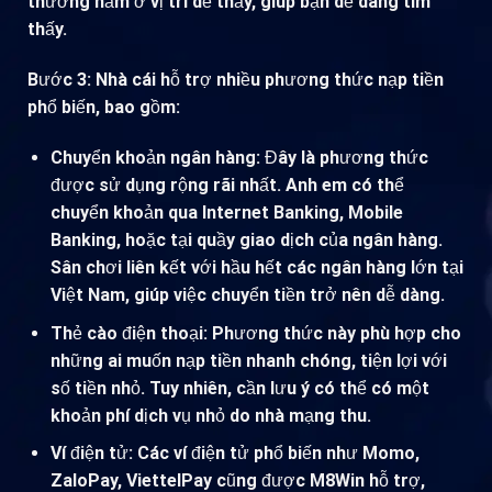
thường nằm ở vị trí dễ thấy, giúp bạn dễ dàng tìm
thấy.
Bước 3: Nhà cái hỗ trợ nhiều phương thức nạp tiền
phổ biến, bao gồm:
Chuyển khoản ngân hàng: Đây là phương thức
được sử dụng rộng rãi nhất. Anh em có thể
chuyển khoản qua Internet Banking, Mobile
Banking, hoặc tại quầy giao dịch của ngân hàng.
Sân chơi liên kết với hầu hết các ngân hàng lớn tại
Việt Nam, giúp việc chuyển tiền trở nên dễ dàng.
Thẻ cào điện thoại: Phương thức này phù hợp cho
những ai muốn nạp tiền nhanh chóng, tiện lợi với
số tiền nhỏ. Tuy nhiên, cần lưu ý có thể có một
khoản phí dịch vụ nhỏ do nhà mạng thu.
Ví điện tử: Các ví điện tử phổ biến như Momo,
ZaloPay, ViettelPay cũng được M8Win hỗ trợ,