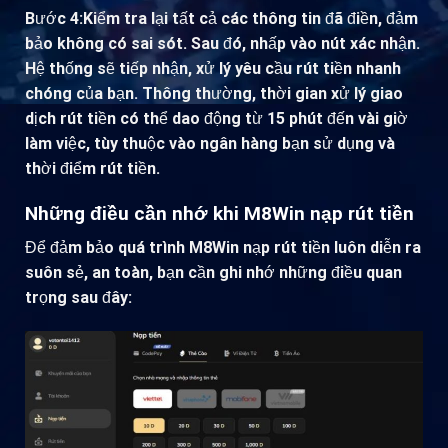
Bước 4:Kiểm tra lại tất cả các thông tin đã điền, đảm
bảo không có sai sót. Sau đó, nhấp vào nút xác nhận.
Hệ thống sẽ tiếp nhận, xử lý yêu cầu rút tiền nhanh
chóng của bạn. Thông thường, thời gian xử lý giao
dịch rút tiền có thể dao động từ 15 phút đến vài giờ
làm việc, tùy thuộc vào ngân hàng bạn sử dụng và
thời điểm rút tiền.
Những điều cần nhớ khi M8Win nạp rút tiền
Để đảm bảo quá trình M8Win nạp rút tiền luôn diễn ra
suôn sẻ, an toàn, bạn cần ghi nhớ những điều quan
trọng sau đây: