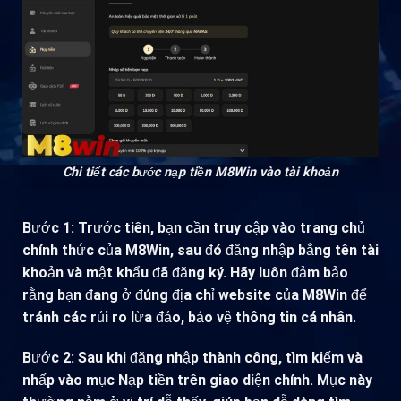
Chi tiết các bước nạp tiền M8Win vào tài khoản
Bước 1: Trước tiên, bạn cần truy cập vào trang chủ
chính thức của M8Win, sau đó đăng nhập bằng tên tài
khoản và mật khẩu đã đăng ký. Hãy luôn đảm bảo
rằng bạn đang ở đúng địa chỉ website của M8Win để
tránh các rủi ro lừa đảo, bảo vệ thông tin cá nhân.
Bước 2: Sau khi đăng nhập thành công, tìm kiếm và
nhấp vào mục Nạp tiền trên giao diện chính. Mục này