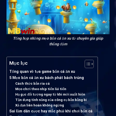
Tổng hợp những mẹo bắn cá ăn xu từ chuyên gia giúp
thắng đậm
Mục lục
Tổng quan về tựa game bắn cá ăn xu
5 Mẹo bắn cá ăn xu bách phát bách trúng
Cách thức bắn ria cá
Mẹo chơi theo nhịp tiến lùi tiến
Hạ gục đối tượng ngay từ khi mới xuất hiện
Tận dụng tính năng của công cụ bắn bằng bi
Xả đạn liên hoàn không ngừng
Sai lầm dân cược hay mắc phải khi chơi bắn cá