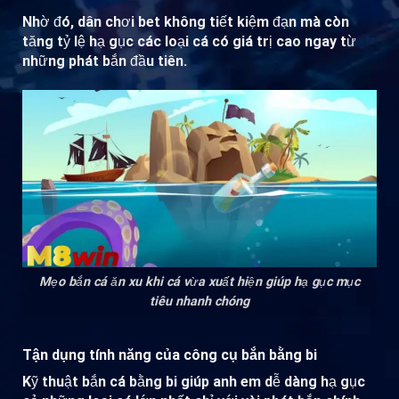
Nhờ đó, dân chơi bet không tiết kiệm đạn mà còn
tăng tỷ lệ hạ gục các loại cá có giá trị cao ngay từ
những phát bắn đầu tiên.
Mẹo bắn cá ăn xu khi cá vừa xuất hiện giúp hạ gục mục
tiêu nhanh chóng
Tận dụng tính năng của công cụ bắn bằng bi
Kỹ thuật bắn cá bằng bi giúp anh em dễ dàng hạ gục