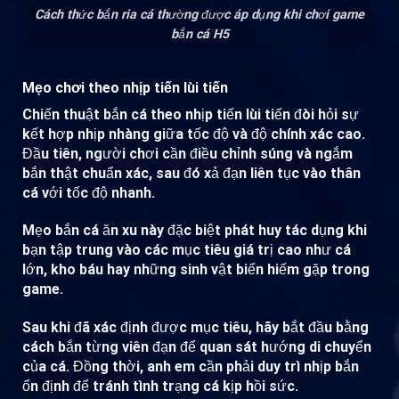
Cách thức bắn ria cá thường được áp dụng khi chơi game
bắn cá H5
Mẹo chơi theo nhịp tiến lùi tiến
Chiến thuật bắn cá theo nhịp tiến lùi tiến đòi hỏi sự
kết hợp nhịp nhàng giữa tốc độ và độ chính xác cao.
Đầu tiên, người chơi cần điều chỉnh súng và ngắm
bắn thật chuẩn xác, sau đó xả đạn liên tục vào thân
cá với tốc độ nhanh.
Mẹo bắn cá ăn xu này đặc biệt phát huy tác dụng khi
bạn tập trung vào các mục tiêu giá trị cao như cá
lớn, kho báu hay những sinh vật biển hiếm gặp trong
game.
Sau khi đã xác định được mục tiêu, hãy bắt đầu bằng
cách bắn từng viên đạn để quan sát hướng di chuyển
của cá. Đồng thời, anh em cần phải duy trì nhịp bắn
ổn định để tránh tình trạng cá kịp hồi sức.