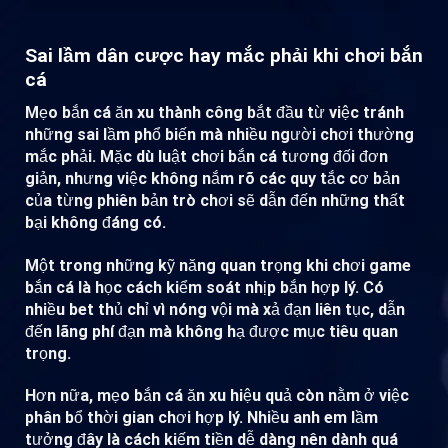
Sai lầm dân cược hay mắc phải khi chơi bắn
cá
Mẹo bắn cá ăn xu thành công bắt đầu từ việc tránh
những sai lầm phổ biến mà nhiều người chơi thường
mắc phải. Mặc dù luật chơi bắn cá tương đối đơn
giản, nhưng việc không nắm rõ các quy tắc cơ bản
của từng phiên bản trò chơi sẽ dẫn đến những thất
bại không đáng có.
Một trong những kỹ năng quan trọng khi chơi game
bắn cá là học cách kiểm soát nhịp bắn hợp lý. Có
nhiều bet thủ chỉ vì nóng vội mà xả đạn liên tục, dẫn
đến lãng phí đạn mà không hạ được mục tiêu quan
trọng.
Hơn nữa, mẹo bắn cá ăn xu hiệu quả còn nằm ở việc
phân bổ thời gian chơi hợp lý. Nhiều anh em lầm
tưởng đây là cách kiếm tiền dễ dàng nên dành quá