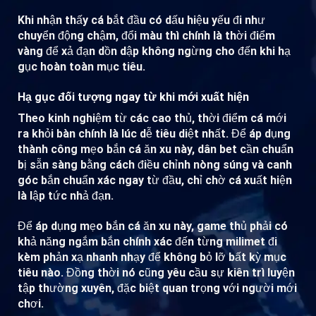
Khi nhận thấy cá bắt đầu có dấu hiệu yếu đi như
chuyển động chậm, đổi màu thì chính là thời điểm
vàng để xả đạn dồn dập không ngừng cho đến khi hạ
gục hoàn toàn mục tiêu.
Hạ gục đối tượng ngay từ khi mới xuất hiện
Theo kinh nghiệm từ các cao thủ, thời điểm cá mới
ra khỏi bàn chính là lúc dễ tiêu diệt nhất. Để áp dụng
thành công mẹo bắn cá ăn xu này, dân bet cần chuẩn
bị sẵn sàng bằng cách điều chỉnh nòng súng và canh
góc bắn chuẩn xác ngay từ đầu, chỉ chờ cá xuất hiện
là lập tức nhả đạn.
Để áp dụng mẹo bắn cá ăn xu này, game thủ phải có
khả năng ngắm bắn chính xác đến từng milimet đi
kèm phản xạ nhanh nhạy để không bỏ lỡ bất kỳ mục
tiêu nào. Đồng thời nó cũng yêu cầu sự kiên trì luyện
tập thường xuyên, đặc biệt quan trọng với người mới
chơi.