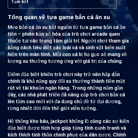
Tạm kết
Tổng quan về tựa game bắn cá ăn xu
Mẹo bắn cá ăn xu bắt nguồn từ tựa game bắn cá ăn
tiền – phiên bản số hóa của trò chơi arcade quen
thuộc tại các trung tâm giải trí. Người chơi tham gia
bằng cách tiêu diệt các loài cá và sinh vật biển xuất
hiện trên màn hình. Mỗi con cá bị hạ gục sẽ mang về
lượng xu thưởng tương ứng với giá trị của chúng.
Điểm đặc biệt khiến trò chơi này trở nên hấp dẫn
chính là khả năng quy đổi xu thưởng thành tiền mặt
rút về tài khoản ngân hàng. Trong những năm gần
đây, các nhà phát triển đã nâng cấp trò chơi bắn cá
lên tầm cao mới với đa dạng chủ đề từ đại dương,
rừng nhiệt đới đến thế giới viễn tưởng.
Hệ thống kho báu, jackpot khổng lồ cùng các sự kiện
đặc biệt được tích hợp giúp tăng tính cạnh tranh và
kích thích tinh thần chinh phục của dân cược. Chính